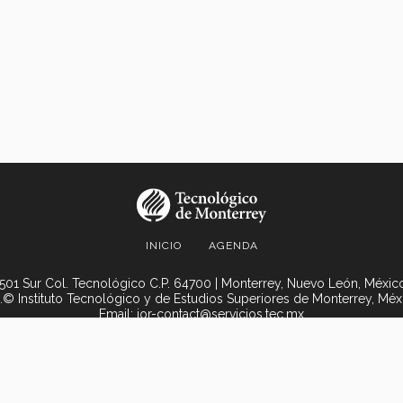
INICIO
AGENDA
501 Sur Col. Tecnológico C.P. 64700 | Monterrey, Nuevo León, México 
.© Instituto Tecnológico y de Estudios Superiores de Monterrey, Méx
Email:
ior-contact@servicios.tec.mx
Aviso Legal
|
Políticas de privacidad
|
Aviso de Privacidad