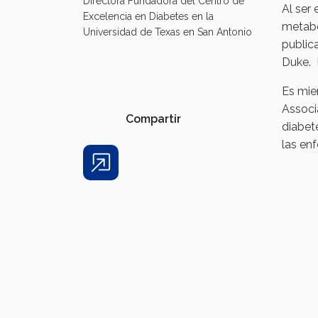
Directora Fundadora del Centro de
Al ser 
Excelencia en Diabetes en la
metabo
Universidad de Texas en San Antonio
publica
Duke. 
Es mie
Associa
Compartir
diabet
las en
Share