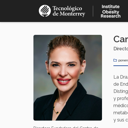
Pasar
al
contenido
principal
Car
Direct
ponen
La Dra.
de End
Distin
y prof
médico-
metabó
y sus 