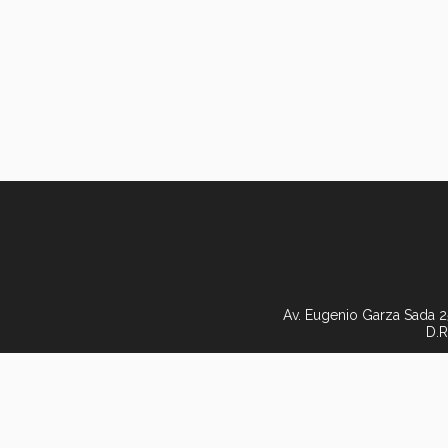
Av. Eugenio Garza Sada 2
D.R